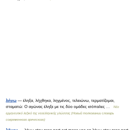
λήγω
— έληξα, λήχθηκα, ληγμένος, τελειώνω, τερματίζομαι,
σταματώ: Ο αγώνας έληξε με τις δύο ομάδες ισόπαλες …
Νέο
ερμηνευτικό λεξικό της νεοελληνικής γλώσσας (Новый толковании словарь
современного греческого)