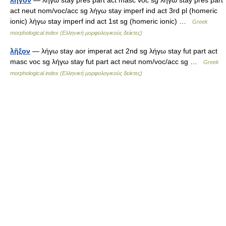
λῆγον
— λήγω stay pres part act masc voc sg λήγω stay pres part
act neut nom/voc/acc sg λήγω stay imperf ind act 3rd pl (homeric
ionic) λήγω stay imperf ind act 1st sg (homeric ionic) …
Greek
morphological index (Ελληνική μορφολογικούς δείκτες)
λῆξον
— λήγω stay aor imperat act 2nd sg λήγω stay fut part act
masc voc sg λήγω stay fut part act neut nom/voc/acc sg …
Greek
morphological index (Ελληνική μορφολογικούς δείκτες)