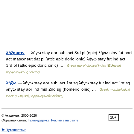
λήξουσιν
— λήγω stay aor subj act 3rd pl (epic) λήγω stay fut part
act masc/neut dat pl (attic epic doric ionic) λήγω stay fut ind act
3rd pl (attic epic doric ionic) …
Greek morphological index (Ελληνική
μορφολογικούς δείκτες)
λήξω
— λήγω stay aor subj act 1st sg λήγω stay fut ind act 1st sg
λήγω stay aor ind mid 2nd sg (homeric ionic) …
Greek morphological
index (Ελληνική μορφολογικούς δείκτες)
© Академик, 2000-2026
18+
Обратная связь:
Техподдержка
,
Реклама на сайте
👣 Путешествия