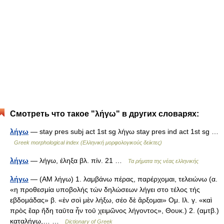
Смотреть что такое "λήγω" в других словарях:
λήγω
— stay pres subj act 1st sg λήγω stay pres ind act 1st sg …
Greek morphological index (Ελληνική μορφολογικούς δείκτες)
λήγω
— λήγω, έληξα βλ. πίν. 21 …
Τα ρήματα της νέας ελληνικής
λήγω
— (AM λήγω) 1. λαμβάνω πέρας, παρέρχομαι, τελειώνω (α.
«η προθεσμία υποβολής τών δηλώσεων λήγει στο τέλος τής
εβδομάδας» β. «ἐν σοὶ μὲν λήξω, σέο δὲ ἄρξομαι» Ομ. Ιλ. γ. «καὶ
πρὸς ἔαρ ἤδη ταῡτα ἦν τοῡ χειμῶνος λήγοντος», Θουκ.) 2. (αμτβ.)
καταλήγω,… …
Dictionary of Greek