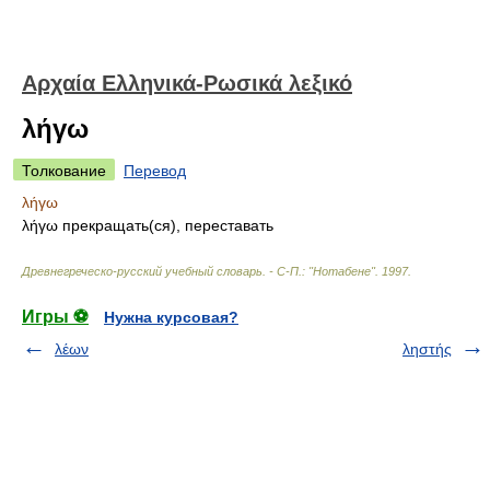
Αρχαία Ελληνικά-Ρωσικά λεξικό
λήγω
Толкование
Перевод
λήγω
λήγω прекращать(ся), переставать
Древнегреческо-русский учебный словарь. - С-П.: "Нотабене"
.
1997
.
Игры ⚽
Нужна курсовая?
λέων
ληστής